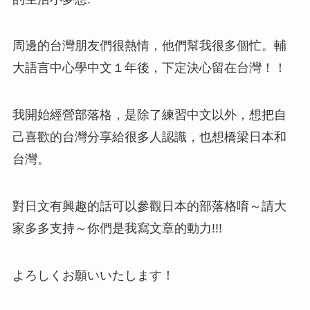
周邊的台灣朋友們很熱情，他們幫我很多個忙。輔
大語言中心學中文１年後，下定決心留在台灣！！
我開始經營部落格，是除了練習中文以外，想把自
己喜歡的台灣分享給很多人認識，也想橋梁日本和
台灣。
對日文有興趣的話可以參觀日本的部落格唷～請大
家多多支持～你們是我寫文章的動力!!!
よろしくお願いいたします！