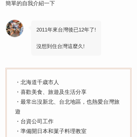
簡單的自我介紹一下
2011年來台灣後已12年了!
沒想到住台灣這麼久!
・北海道千歳市人
・喜歡美食、旅遊及生活分享
・最常出沒新北、台北地區，也熱愛台灣旅
遊
・台資公司工作
・準備開日本和菓子料理教室