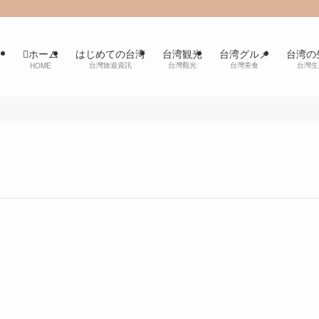
ホーム
はじめての台湾
台湾観光
台湾グルメ
台湾の
台灣旅遊資訊
台灣觀光
台灣美食
台灣生
HOME