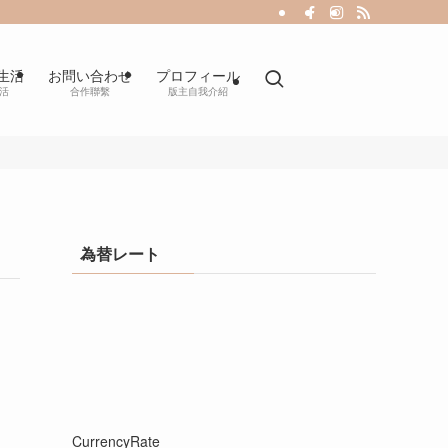
生活
お問い合わせ
プロフィール
活
合作聯繫
版主自我介紹
為替レート
CurrencyRate