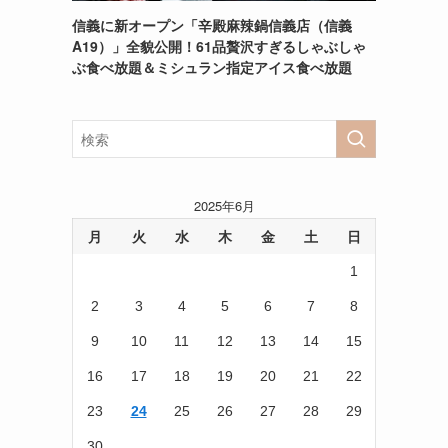
信義に新オープン「辛殿麻辣鍋信義店（信義
A19）」全貌公開！61品贅沢すぎるしゃぶしゃ
ぶ食べ放題＆ミシュラン指定アイス食べ放題
2025年6月
月
火
水
木
金
土
日
1
2
3
4
5
6
7
8
9
10
11
12
13
14
15
16
17
18
19
20
21
22
23
24
25
26
27
28
29
30